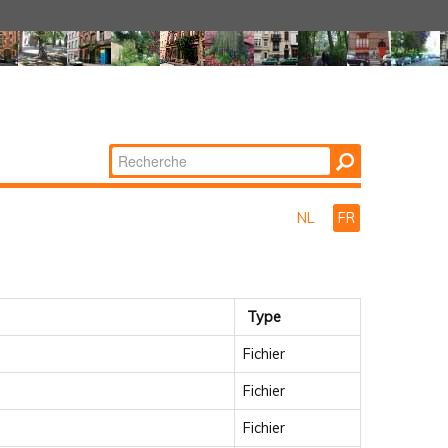
Chercher par
Recherche
avancée…
NL
FR
Type
Fichier
Fichier
Fichier