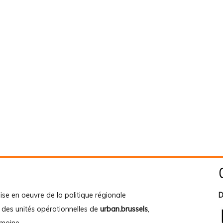
ise en oeuvre de la politique régionale
D
e des unités opérationnelles de
urban.brussels
,
imoine
.