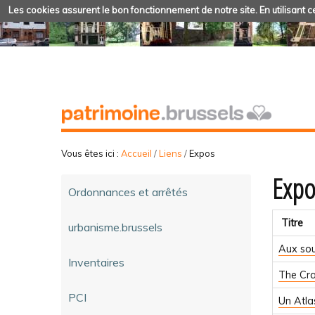
Les cookies assurent le bon fonctionnement de notre site. En utilisant ce
Vous êtes ici :
Accueil
/
Liens
/
Expos
Expo
Ordonnances et arrêtés
Titre
urbanisme.brussels
Aux sou
Inventaires
The Cra
PCI
Un Atla