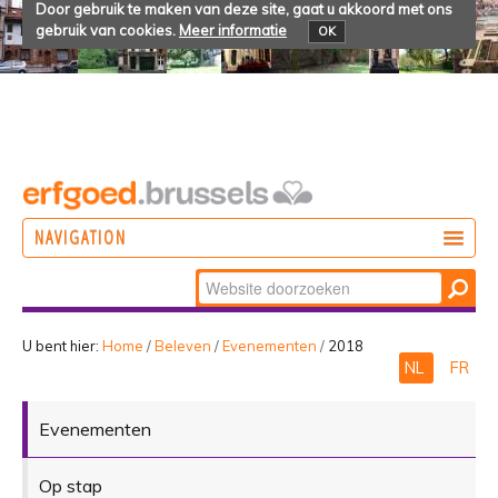
Door gebruik te maken van deze site, gaat u akkoord met ons
gebruik van cookies.
Meer informatie
OK
NAVIGATION
Zoek
DOEN
Geavanceerd
ONTDEKKEN
zoeken...
U bent hier:
Home
/
Beleven
/
Evenementen
/
2018
NL
FR
BELEVEN
Evenementen
Op stap