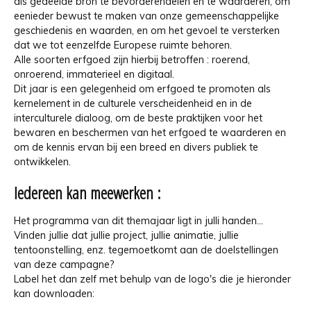
als gedeelde bron te bevorderendelen en te waarderen, om
eenieder bewust te maken van onze gemeenschappelijke
geschiedenis en waarden, en om het gevoel te versterken
dat we tot eenzelfde Europese ruimte behoren.
Alle soorten erfgoed zijn hierbij betroffen : roerend,
onroerend, immaterieel en digitaal.
Dit jaar is een gelegenheid om erfgoed te promoten als
kernelement in de culturele verscheidenheid en in de
interculturele dialoog, om de beste praktijken voor het
bewaren en beschermen van het erfgoed te waarderen en
om de kennis ervan bij een breed en divers publiek te
ontwikkelen.
Iedereen kan meewerken :
Het programma van dit themajaar ligt in julli handen...
Vinden jullie dat jullie project, jullie animatie, jullie
tentoonstelling, enz. tegemoetkomt aan de doelstellingen
van deze campagne?
Label het dan zelf met behulp van de logo's die je hieronder
kan downloaden: