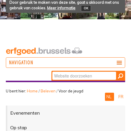
Door gebruik te maken van deze site, gaat u akkoord met ons
gebruik van cookies.
Meer informatie
OK
NAVIGATION
Zoek
DOEN
Geavanceerd
ONTDEKKEN
zoeken...
U bent hier:
Home
/
Beleven
/
Voor de jeugd
NL
FR
BELEVEN
Evenementen
Op stap