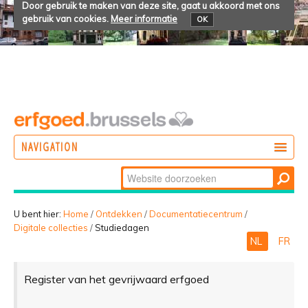
Door gebruik te maken van deze site, gaat u akkoord met ons
gebruik van cookies.
Meer informatie
OK
NAVIGATION
Zoek
DOEN
Geavanceerd
ONTDEKKEN
zoeken...
U bent hier:
Home
/
Ontdekken
/
Documentatiecentrum
/
Digitale collecties
/
Studiedagen
BELEVEN
NL
FR
Register van het gevrijwaard erfgoed