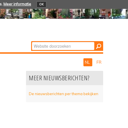
s.
Meer informatie
OK
Zoek
Geavanceerd
zoeken...
NL
FR
MEER NIEUWSBERICHTEN?
De nieuwsberichten per thema bekijken