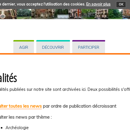
 dernier, vous acceptez l'utilisation des cookies.
En savoir plus
OK
AGIR
DÉCOUVRIR
PARTICIPER
lités
lités publiées sur notre site sont archivées ici. Deux possibilités s'off
lter toutes les news
par ordre de publication décroissant
lter les news par thème :
Archéologie