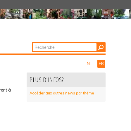
Chercher par
Recherche
avancée…
NL
FR
PLUS D'INFOS?
rent à
Accéder aux autres news par thème