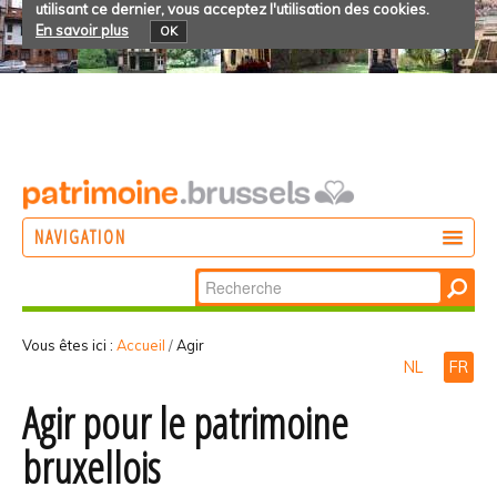
utilisant ce dernier, vous acceptez l'utilisation des cookies.
En savoir plus
OK
NAVIGATION
Chercher par
AGIR
Recherche
DÉCOUVRIR
avancée…
Vous êtes ici :
Accueil
/
Agir
NL
FR
PARTICIPER
Agir pour le patrimoine
bruxellois