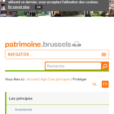
utilisant ce dernier, vous acceptez l'utilisation des cookies.
En savoir plus
OK
NAVIGATION
Chercher par
AGIR
Recherche
DÉCOUVRIR
avancée…
Vous êtes ici :
Accueil
/
Agir
/
Les principes
/
Protéger
NL
FR
PARTICIPER
Les principes
Inventorier