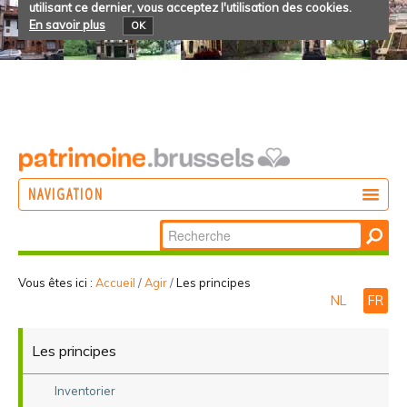
utilisant ce dernier, vous acceptez l'utilisation des cookies.
En savoir plus
OK
NAVIGATION
Chercher par
AGIR
Recherche
DÉCOUVRIR
avancée…
Vous êtes ici :
Accueil
/
Agir
/
Les principes
NL
FR
PARTICIPER
Les principes
Inventorier