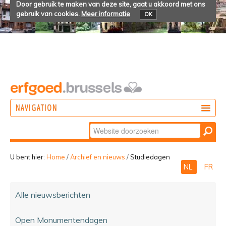
Door gebruik te maken van deze site, gaat u akkoord met ons
gebruik van cookies.
Meer informatie
OK
NAVIGATION
Zoek
DOEN
Geavanceerd
ONTDEKKEN
zoeken...
U bent hier:
Home
/
Archief en nieuws
/
Studiedagen
NL
FR
BELEVEN
Alle nieuwsberichten
Open Monumentendagen