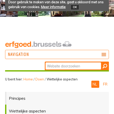
Door gebruik te maken van deze site, gaat u akkoord met ons
gebruik van cookies.
Meer informatie
OK
NAVIGATION
Zoek
DOEN
Geavanceerd
ONTDEKKEN
zoeken...
U bent hier:
Home
/
Doen
/
Wettelijke aspecten
NL
FR
BELEVEN
Principes
Wettelijke aspecten