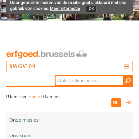
Door gebruik te maken van deze site, gaat u akkoord met ons
gebruik van cookies.
Meer informatie
OK
NAVIGATION
Zoek
DOEN
Geavanceerd
ONTDEKKEN
zoeken...
U bent hier:
Home
/
Over ons
NL
FR
BELEVEN
Onze missies
Ons kader