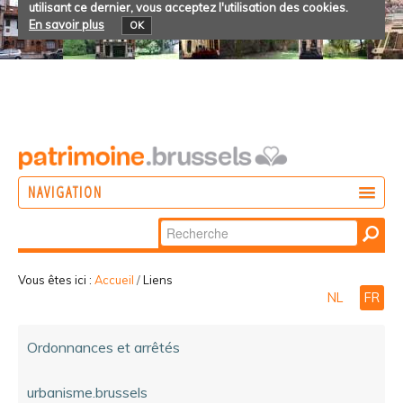
utilisant ce dernier, vous acceptez l'utilisation des cookies.
En savoir plus
OK
NAVIGATION
Chercher par
AGIR
Recherche
DÉCOUVRIR
avancée…
Vous êtes ici :
Accueil
/
Liens
NL
FR
PARTICIPER
Ordonnances et arrêtés
urbanisme.brussels