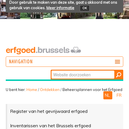
Door gebruik te maken van deze site, gaat u akkoord met ons
gebruik van cookies.
Meer informatie
OK
NAVIGATION
Zoek
DOEN
Geavanceerd
ONTDEKKEN
zoeken...
U bent hier:
Home
/
Ontdekken
/
Beheersplannen voor het Erfgoed
NL
FR
BELEVEN
Register van het gevrijwaard erfgoed
Inventarissen van het Brussels erfgoed