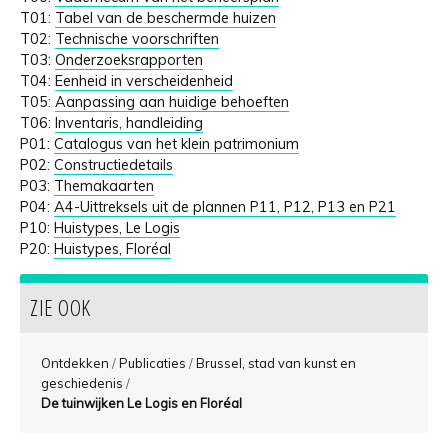
T01:
Tabel van de beschermde huizen
T02:
Technische voorschriften
T03:
Onderzoeksrapporten
T04:
Eenheid in verscheidenheid
T05:
A
anpassing aan huidige behoeften
T06:
Inventaris, handleiding
P01:
Catalogus van het klein patrimonium
P02:
Constructiedetails
P03:
Themakaarten
P04:
A4-Uittreksels uit de plannen P11, P12, P13 en P21
P10:
Huistypes, Le Logis
P20:
Huistypes, Floréal
ZIE OOK
Ontdekken
/
Publicaties
/
Brussel, stad van kunst en
geschiedenis
/
De tuinwijken Le Logis en Floréal