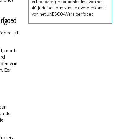
erland)
erfgoedzorg
, naar aanleiding van het
40-jarig bestaan van de overeenkomst
van het UNESCO-Werelderfgoed.
erfgoed
goedlijst
dt, moet
erd
arden van
n. Een
den,
an de
de
tpaleis