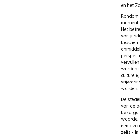
en het Z
Rondom e
moment v
Het betr
van juri
bescherm
onmiddel
perspecti
vervullen
worden d
culturele
vrijwari
worden.
De stede
van de g
bezorgd w
waarde, v
een overe
zelfs - i