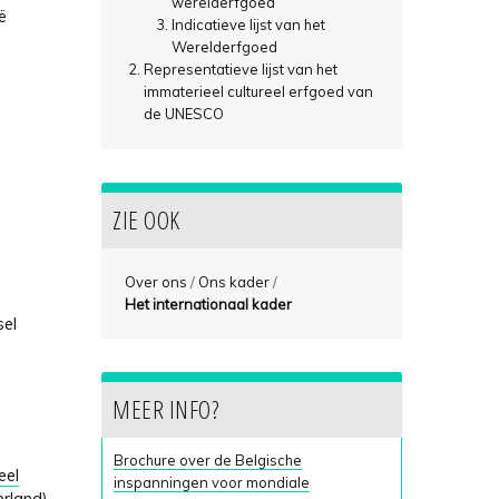
werelderfgoed
ë
Indicatieve lijst van het
Werelderfgoed
Representatieve lijst van het
immaterieel cultureel erfgoed van
de UNESCO
ZIE OOK
Over ons
/
Ons kader
/
Het internationaal kader
sel
MEER INFO?
Brochure over de Belgische
eel
inspanningen voor mondiale