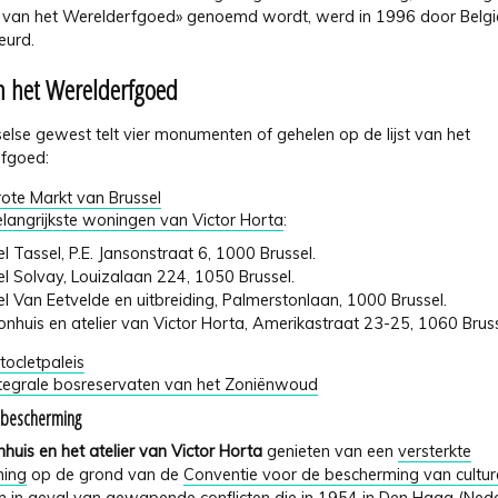
 van het Werelderfgoed» genoemd wordt, werd in 1996 door Belgi
eurd.
an het Werelderfgoed
else gewest telt vier monumenten of gehelen op de lijst van het
fgoed:
ote Markt van Brussel
langrijkste woningen van Victor Horta
:
Tassel, P.E. Jansonstraat 6, 1000 Brussel.
Solvay, Louizalaan 224, 1050 Brussel.
Van Eetvelde en uitbreiding, Palmerstonlaan, 1000 Brussel.
is en atelier van Victor Horta, Amerikastraat 23-25, 1060 Brus
tocletpaleis
tegrale bosreservaten van het Zoniënwoud
 bescherming
uis en het atelier van Victor Horta
genieten van een
versterkte
ming
op de grond van de
Conventie voor de bescherming van cultur