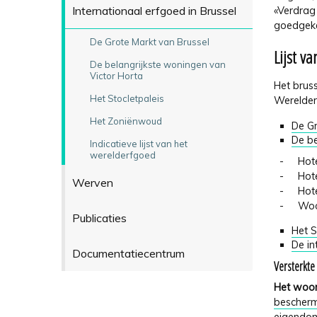
Internationaal erfgoed in Brussel
«Verdrag
goedgek
De Grote Markt van Brussel
Lijst v
De belangrijkste woningen van
Victor Horta
Het bruss
Het Stocletpaleis
Werelder
Het Zoniënwoud
De Gr
De be
Indicatieve lijst van het
werelderfgoed
- Hotel 
- Hotel 
Werven
- Hotel 
- Woonhu
Publicaties
Het S
De in
Documentatiecentrum
Versterkte
Het woonh
bescher