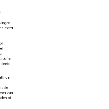
t
rkingen
de extra
e
ol
el
an
en/of in
geleefd
llingen
O
ersele
ijven van
nden of