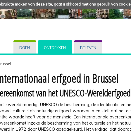
ruik te maken van deze site, gaat u akkoord met ons gebruik van cookie
DOEN
ONTDEKKEN
BELEVEN
Brussel
internationaal erfgoed in Brussel
ereenkomst van het UNESCO-Werelderfgoed
hele wereld moedigt UNESCO de bescherming, de identificatie en h
owel cultureel als natuurlijk erfgoed, waarvan men stelt dat het e
rlijke waarde heeft voor de mensheid. Een internationale overeenko
Overeenkomst inzake de bescherming van het culturele en het natuur
 werd in 1972 door UNESCO goedgekeurd. Het verdrag, dat doorg