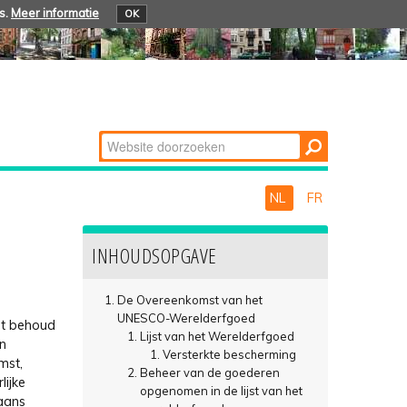
s.
Meer informatie
OK
Zoek
Geavanceerd
zoeken...
NL
FR
INHOUDSOPGAVE
De Overeenkomst van het
UNESCO-Werelderfgoed
et behoud
Lijst van het Werelderfgoed
en
Versterkte bescherming
mst,
Beheer van de goederen
lijke
opgenomen in de lijst van het
aans