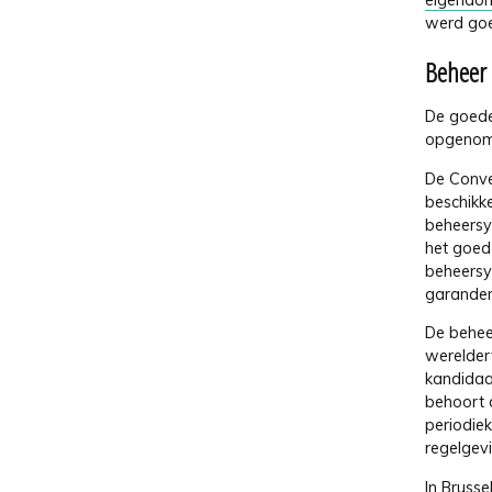
eigendom
werd goed
Beheer 
De goede
opgenome
De Conve
beschikk
beheersy
het goed
beheersy
garander
De behee
werelder
kandidaa
behoort 
periodiek
regelgev
In Bruss