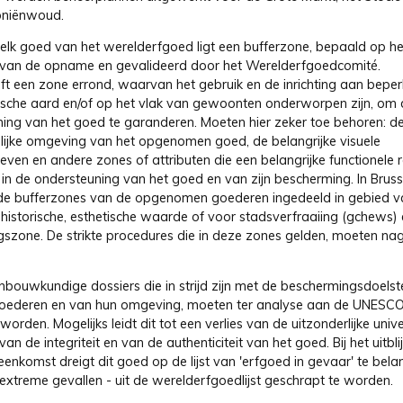
oniënwoud.
lk goed van het werelderfgoed ligt een bufferzone, bepaald op he
an de opname en gevalideerd door het Werelderfgoedcomité.
eft een zone errond, waarvan het gebruik en de inrichting aan bepe
dische aard en/of op het vlak van gewoonten onderworpen zijn, om 
ing van het goed te garanderen. Moeten hier zeker toe behoren: d
lijke omgeving van het opgenomen goed, de belangrijke visuele
even en andere zones of attributen die een belangrijke functionele r
 in de ondersteuning van het goed en van zijn bescherming. In Bruss
e bufferzones van de opgenomen goederen ingedeeld in gebied v
, historische, esthetische waarde of voor stadsverfraaiing (gchews) 
ngszone. De strikte procedures die in deze zones gelden, moeten na
nbouwkundige dossiers die in strijd zijn met de beschermingsdoelste
oederen en van hun omgeving, moeten ter analyse aan de UNESC
orden. Mogelijks leidt dit tot een verlies van de uitzonderlijke univ
an de integriteit en van de authenticiteit van het goed. Bij het uitbl
enkomst dreigt dit goed op de lijst van 'erfgoed in gevaar' te bela
n extreme gevallen - uit de werelderfgoedlijst geschrapt te worden.