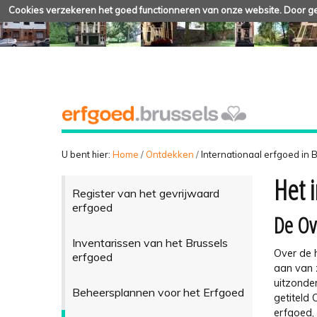
Cookies verzekeren het goed functionneren van onze website. Door geb
U bent hier:
Home
/
Ontdekken
/
Internationaal erfgoed in 
Het 
Register van het gevrijwaard
erfgoed
De Ov
Inventarissen van het Brussels
Over de 
erfgoed
aan van z
uitzonde
Beheersplannen voor het Erfgoed
getiteld 
erfgoed,