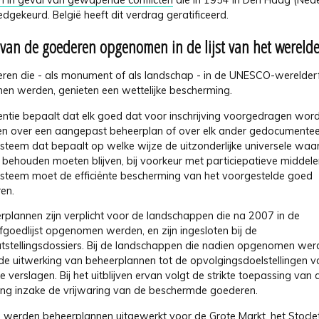
 in geval van gewapende conflicten
die in 1954 in Den Haag (Ned
gekeurd. België heeft dit verdrag geratificeerd.
van de goederen opgenomen in de lijst van het wereld
ren die - als monument of als landschap - in de UNESCO-werelderf
n werden, genieten een wettelijke bescherming.
ntie bepaalt dat elk goed dat voor inschrijving voorgedragen wor
en over een aangepast beheerplan of over elk ander gedocumente
steem dat bepaalt op welke wijze de uitzonderlijke universele wa
 behouden moeten blijven, bij voorkeur met particiepatieve middele
steem moet de efficiënte bescherming van het voorgestelde goed
en.
rplannen zijn verplicht voor de landschappen die na 2007 in de
fgoedlijst opgenomen werden, en zijn ingesloten bij de
tstellingsdossiers. Bij de landschappen die nadien opgenomen wer
de uitwerking van beheerplannen tot de opvolgingsdoelstellingen v
e verslagen. Bij het uitblijven ervan volgt de strikte toepassing van 
ing inzake de vrijwaring van de beschermde goederen.
el werden beheerplannen uitgewerkt voor de Grote Markt, het Stocle