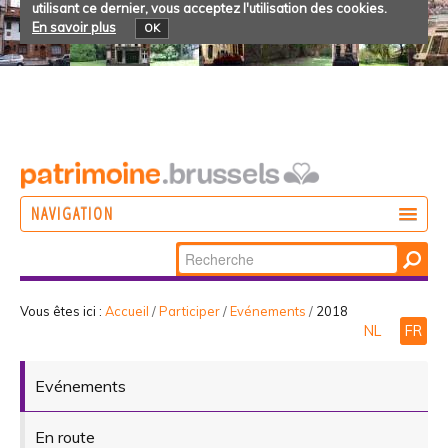
utilisant ce dernier, vous acceptez l'utilisation des cookies.
En savoir plus
OK
NAVIGATION
Chercher par
AGIR
Recherche
DÉCOUVRIR
avancée…
Vous êtes ici :
Accueil
/
Participer
/
Evénements
/
2018
NL
FR
PARTICIPER
Evénements
En route