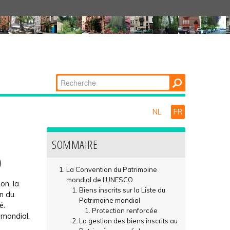
Chercher par
Recherche
avancée…
NL
FR
SOMMAIRE
O
La Convention du Patrimoine
mondial de l’UNESCO
on, la
Biens inscrits sur la Liste du
on du
Patrimoine mondial
é.
Protection renforcée
 mondial,
La gestion des biens inscrits au