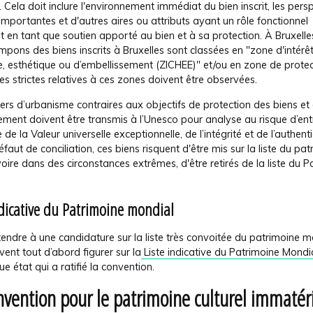
. Cela doit inclure l'environnement immédiat du bien inscrit, les pers
 importantes et d'autres aires ou attributs ayant un rôle fonctionnel
 en tant que soutien apporté au bien et à sa protection. À Bruxelles
pons des biens inscrits à Bruxelles sont classées en "zone d'intérêt 
e, esthétique ou d’embellissement (ZICHEE)" et/ou en zone de protec
s strictes relatives à ces zones doivent être observées.
ers d’urbanisme contraires aux objectifs de protection des biens et 
ment doivent être transmis à l’Unesco pour analyse au risque d’ent
 de la Valeur universelle exceptionnelle, de l’intégrité et de l’authenti
éfaut de conciliation, ces biens risquent d'être mis sur la liste du pa
 voire dans des circonstances extrêmes, d'être retirés de la liste du 
ndicative du Patrimoine mondial
endre à une candidature sur la liste très convoitée du patrimoine m
vent tout d’abord figurer sur la
Liste indicative du Patrimoine Mondi
e état qui a ratifié la convention.
nvention pour le patrimoine culturel immatér