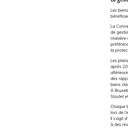
Les bien
bénéficie
La Conve
de gesti
manière d
préférenc
la protec
Les plans
après 200
ultérieur
des rappo
biens cla
À Bruxell
Stoclet e
Chaque b
lors de l
Il s’agit
à des res