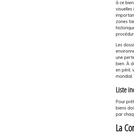
à ce bien
visuelles
important
zones tam
historiqu
procédure
Les dossi
environne
une perte
bien. À d
en péril,
mondial.
Liste i
Pour prét
biens doi
par chaqu
La Co