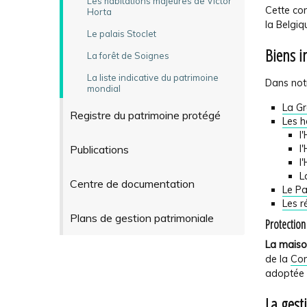
Les habitations majeures de Victor
Cette co
Horta
la Belgi
Le palais Stoclet
Biens i
La forêt de Soignes
La liste indicative du patrimoine
Dans notr
mondial
La Gr
Registre du patrimoine protégé
Les h
l
l
Publications
l
L
Centre de documentation
Le Pa
Les r
Plans de gestion patrimoniale
Protection
La maison
de la
Con
adoptée e
La gest