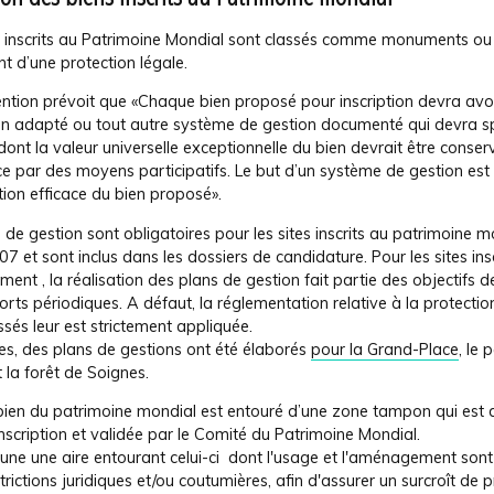
s inscrits au Patrimoine Mondial sont classés comme monuments ou 
nt d’une protection légale.
ntion prévoit que «Chaque bien proposé pour inscription devra avoi
on adapté ou tout autre système de gestion documenté qui devra spé
ont la valeur universelle exceptionnelle du bien devrait être conser
e par des moyens participatifs. Le but d’un système de gestion est 
tion efficace du bien proposé».
 de gestion sont obligatoires pour les sites inscrits au patrimoine m
7 et sont inclus dans les dossiers de candidature. Pour les sites insc
ement , la réalisation des plans de gestion fait partie des objectifs de
rts périodiques. A défaut, la réglementation relative à la protectio
ssés leur est strictement appliquée.
es, des plans de gestions ont été élaborés
pour la Grand-Place
, le 
t la forêt de Soignes.
ien du patrimoine mondial est entouré d’une zone tampon qui est d
’inscription et validée par le Comité du Patrimoine Mondial.
 d’une une aire entourant celui-ci dont l'usage et l'aménagement son
trictions juridiques et/ou coutumières, afin d'assurer un surcroît de 