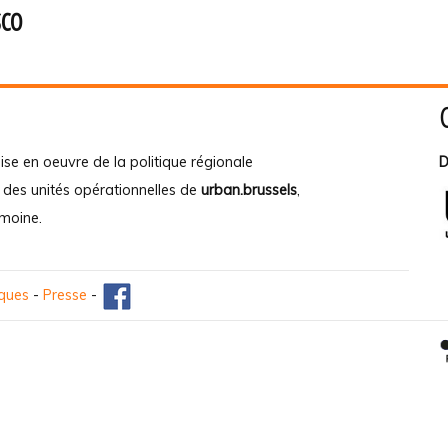
sco
ise en oeuvre de la politique régionale
D
e des unités opérationnelles de
urban.brussels
,
imoine
.
iques
-
Presse
-