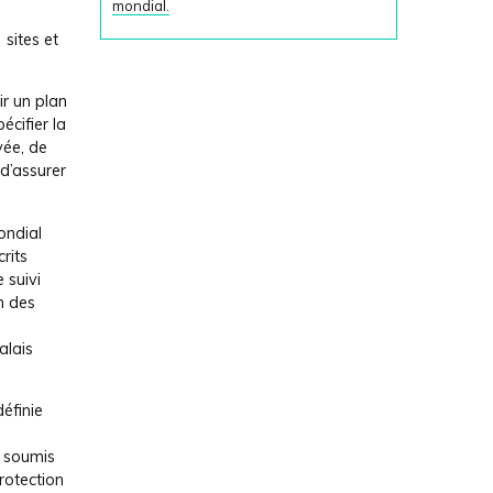
mondial.
sites et
r un plan
cifier la
vée, de
d’assurer
ondial
rits
 suivi
n des
palais
éfinie
t soumis
protection