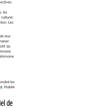
pectives
, les
culturel,
tion. Les
de leur
rainer
cité du
trimoine
Patrimoine
ondial les
al
, établie
iel de