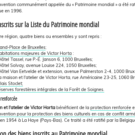
nvention communément appelée du « Patrimoine mondial » a été rat
que en 1996.
nscrits sur la Liste du Patrimoine mondial
e région, quatre biens ou ensembles y sont repris :
and-Place de Bruxelles
;
abitations majeures de Victor Horta
:
'Hôtel Tassel, rue P.-É. Janson 6, 1000 Bruxelles;
'Hôtel Solvay, avenue Louise 224, 1050 Bruxelles;
'Hôtel Van Eetvelde et extension, avenue Palmerston 2-4, 1000 Bruxe
a maison et l'atelier de Victor Horta, rue Américaine 23-25, 1060 Br
lais Stoclet;
éserves forestières intégrales de la Forêt de Soignes.
 renforcée
 et l'atelier de Victor Horta
bénéficient de la
protection renforcée
e
vention pour la protection des biens culturels en cas de conflit arm
n 1954 à La Haye (Pays-Bas). Ce traité a été ratifié par la Belgiqu
ion des biens inscrits au Patrimoine mondial