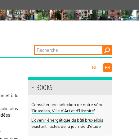
Chercher par
Recherche
avancée…
NL
FR
E-BOOKS
on et à la
Consulter une sélection de notre série
blic plus
'
Bruxelles, Ville d'Art et d'Histoire
'
dées :
L’avenir énergétique du bâti bruxellois
..
existant : actes de la journée d'étude
r