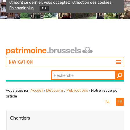
utilisant ce dernier, vous acceptez l'utilisation des cookies.
En savoir plus
OK
NAVIGATION
Chercher par
AGIR
Recherche
DÉCOUVRIR
avancée…
Vous êtes ici :
Accueil
/
Découvrir
/
Publications
/
Notre revue par
article
PARTICIPER
NL
FR
Chantiers