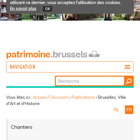
utilisant ce dernier, vous acceptez l'utilisation des cookies.
En savoir plus
OK
NAVIGATION
Chercher par
AGIR
Recherche
DÉCOUVRIR
avancée…
Vous êtes ici :
Accueil
/
Découvrir
/
Publications
/
Bruxelles, Ville
d'Art et d'Histoire
PARTICIPER
NL
FR
Chantiers