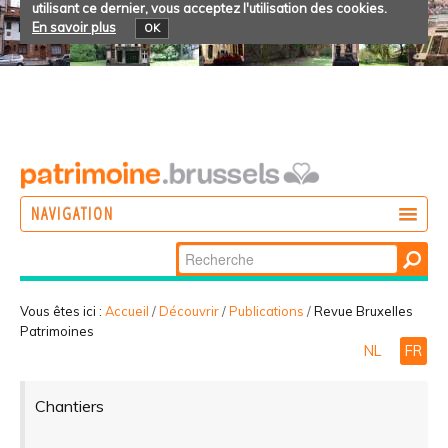
utilisant ce dernier, vous acceptez l'utilisation des cookies.
En savoir plus
OK
NAVIGATION
Chercher par
AGIR
Recherche
DÉCOUVRIR
avancée…
Vous êtes ici :
Accueil
/
Découvrir
/
Publications
/
Revue Bruxelles
Patrimoines
PARTICIPER
NL
FR
Chantiers