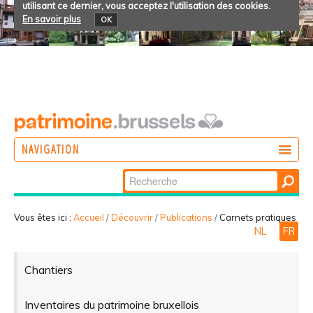
utilisant ce dernier, vous acceptez l'utilisation des cookies.
En savoir plus
OK
NAVIGATION
Chercher par
AGIR
Recherche
DÉCOUVRIR
avancée…
Vous êtes ici :
Accueil
/
Découvrir
/
Publications
/
Carnets pratiques
NL
FR
PARTICIPER
Chantiers
Inventaires du patrimoine bruxellois