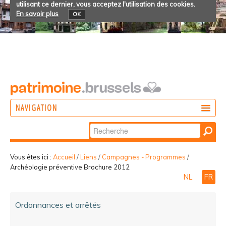
utilisant ce dernier, vous acceptez l'utilisation des cookies.
En savoir plus
OK
NAVIGATION
Chercher par
AGIR
Recherche
DÉCOUVRIR
avancée…
Vous êtes ici :
Accueil
/
Liens
/
Campagnes - Programmes
/
Archéologie préventive Brochure 2012
PARTICIPER
NL
FR
Ordonnances et arrêtés