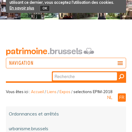
utilisant ce dernier, vous acceptez l'utilisation des cookies.
En savoir plus
OK
NAVIGATION
Chercher par
AGIR
Recherche
DÉCOUVRIR
avancée…
Vous êtes ici :
Accueil
/
Liens
/
Expos
/
selections EPIM-2018
NL
FR
PARTICIPER
Ordonnances et arrêtés
urbanisme.brussels