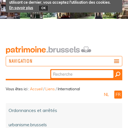
utilisant ce dernier, vous acceptez l'utilisation des cookies.
En savoir plus
OK
NAVIGATION
Chercher par
AGIR
Recherche
DÉCOUVRIR
avancée…
Vous êtes ici :
Accueil
/
Liens
/
International
NL
FR
PARTICIPER
Ordonnances et arrêtés
urbanisme.brussels