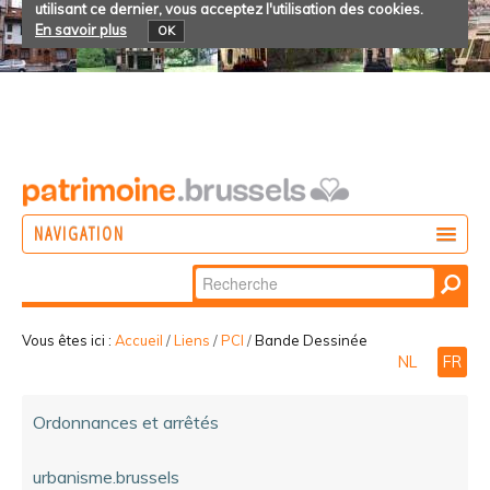
utilisant ce dernier, vous acceptez l'utilisation des cookies.
En savoir plus
OK
NAVIGATION
Chercher par
AGIR
Recherche
DÉCOUVRIR
avancée…
Vous êtes ici :
Accueil
/
Liens
/
PCI
/
Bande Dessinée
NL
FR
PARTICIPER
Ordonnances et arrêtés
urbanisme.brussels