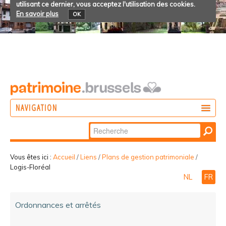
utilisant ce dernier, vous acceptez l'utilisation des cookies.
En savoir plus
OK
NAVIGATION
Chercher par
AGIR
Recherche
DÉCOUVRIR
avancée…
Vous êtes ici :
Accueil
/
Liens
/
Plans de gestion patrimoniale
/
Logis-Floréal
PARTICIPER
NL
FR
Ordonnances et arrêtés