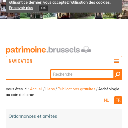
utilisant ce dernier, vous acceptez l'utilisation des cookies.
En savoir plus
OK
NAVIGATION
Chercher par
AGIR
Recherche
DÉCOUVRIR
avancée…
Vous êtes ici :
Accueil
/
Liens
/
Publications gratuites
/
Archéologie
au coin de la rue
PARTICIPER
NL
FR
Ordonnances et arrêtés