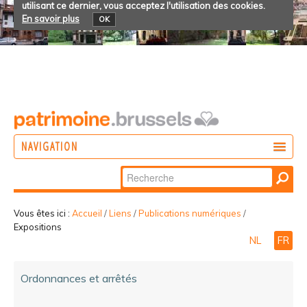
utilisant ce dernier, vous acceptez l'utilisation des cookies.
En savoir plus
OK
NAVIGATION
Chercher par
AGIR
Recherche
DÉCOUVRIR
avancée…
Vous êtes ici :
Accueil
/
Liens
/
Publications numériques
/
Expositions
PARTICIPER
NL
FR
Ordonnances et arrêtés