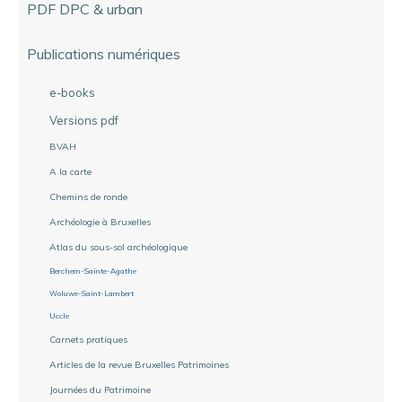
PDF DPC & urban
Publications numériques
e-books
Versions pdf
BVAH
A la carte
Chemins de ronde
Archéologie à Bruxelles
Atlas du sous-sol archéologique
Berchem-Sainte-Agathe
Woluwe-Saint-Lambert
Uccle
Carnets pratiques
Articles de la revue Bruxelles Patrimoines
Journées du Patrimoine