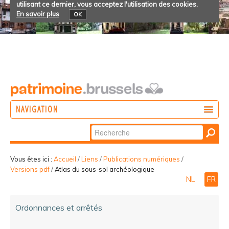
utilisant ce dernier, vous acceptez l'utilisation des cookies.
En savoir plus
OK
NAVIGATION
Chercher par
AGIR
Recherche
DÉCOUVRIR
avancée…
Vous êtes ici :
Accueil
/
Liens
/
Publications numériques
/
Versions pdf
/
Atlas du sous-sol archéologique
PARTICIPER
NL
FR
Ordonnances et arrêtés