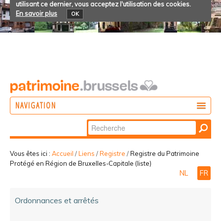
utilisant ce dernier, vous acceptez l'utilisation des cookies.
En savoir plus
OK
NAVIGATION
Chercher par
AGIR
Recherche
DÉCOUVRIR
avancée…
Vous êtes ici :
Accueil
/
Liens
/
Registre
/
Registre du Patrimoine
Protégé en Région de Bruxelles-Capitale (liste)
PARTICIPER
NL
FR
Ordonnances et arrêtés