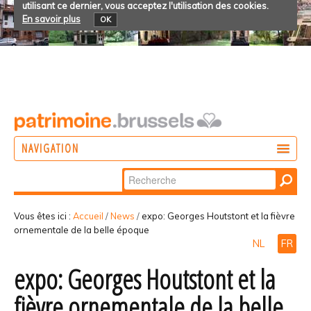
utilisant ce dernier, vous acceptez l'utilisation des cookies.
En savoir plus
OK
NAVIGATION
Chercher par
AGIR
Recherche
DÉCOUVRIR
avancée…
Vous êtes ici :
Accueil
/
News
/
expo: Georges Houtstont et la fièvre
ornementale de la belle époque
PARTICIPER
NL
FR
expo: Georges Houtstont et la
fièvre ornementale de la belle