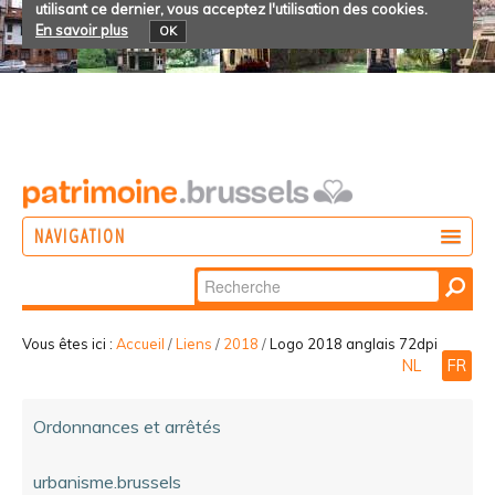
utilisant ce dernier, vous acceptez l'utilisation des cookies.
En savoir plus
OK
NAVIGATION
Chercher par
AGIR
Recherche
DÉCOUVRIR
avancée…
Vous êtes ici :
Accueil
/
Liens
/
2018
/
Logo 2018 anglais 72dpi
NL
FR
PARTICIPER
Ordonnances et arrêtés
urbanisme.brussels