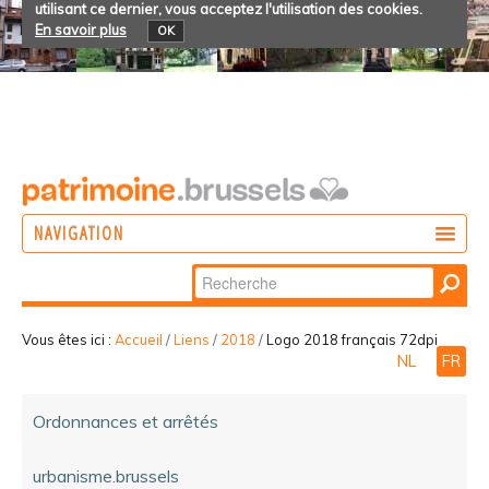
utilisant ce dernier, vous acceptez l'utilisation des cookies.
En savoir plus
OK
NAVIGATION
Chercher par
AGIR
Recherche
DÉCOUVRIR
avancée…
Vous êtes ici :
Accueil
/
Liens
/
2018
/
Logo 2018 français 72dpi
NL
FR
PARTICIPER
Ordonnances et arrêtés
urbanisme.brussels