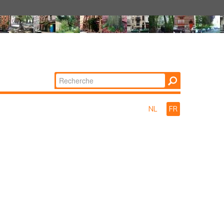
Chercher par
Recherche
avancée…
NL
FR