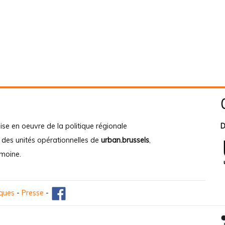
ise en oeuvre de la politique régionale
D
e des unités opérationnelles de
urban.brussels
,
imoine
.
iques
-
Presse
-