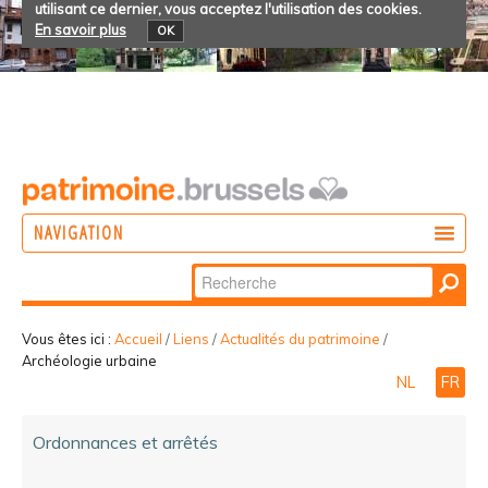
utilisant ce dernier, vous acceptez l'utilisation des cookies.
En savoir plus
OK
NAVIGATION
Chercher par
AGIR
Recherche
DÉCOUVRIR
avancée…
Vous êtes ici :
Accueil
/
Liens
/
Actualités du patrimoine
/
Archéologie urbaine
PARTICIPER
NL
FR
Ordonnances et arrêtés