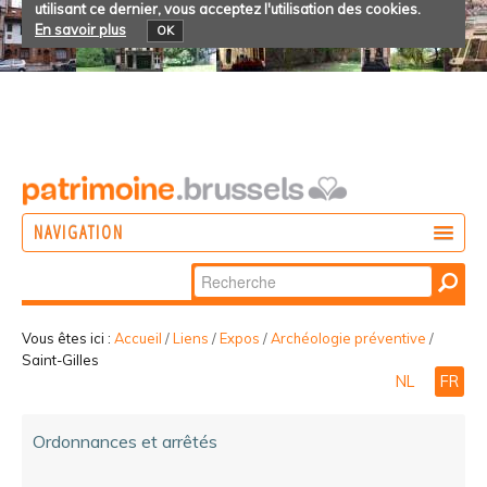
utilisant ce dernier, vous acceptez l'utilisation des cookies.
En savoir plus
OK
NAVIGATION
Chercher par
AGIR
Recherche
DÉCOUVRIR
avancée…
Vous êtes ici :
Accueil
/
Liens
/
Expos
/
Archéologie préventive
/
Saint-Gilles
PARTICIPER
NL
FR
Ordonnances et arrêtés