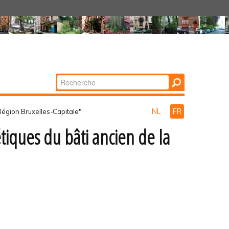
Chercher par
Recherche
avancée…
NL
FR
Région Bruxelles-Capitale"
iques du bâti ancien de la