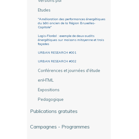
Versions pdf
Etudes
"Amélioration des performances énergétiques
du bâti ancien de la Région Bruxelles-
Capitale"
Logis-Floréal : exemple de deux audits
énergétiques sur maisons mitoyenne et trois
façades
URBAN RESEARCH #001
URBAN RESEARCH #002
Conférences et journées d'étude
enHTML
Expositions
Pedagogique
Publications gratuites
Campagnes - Programmes