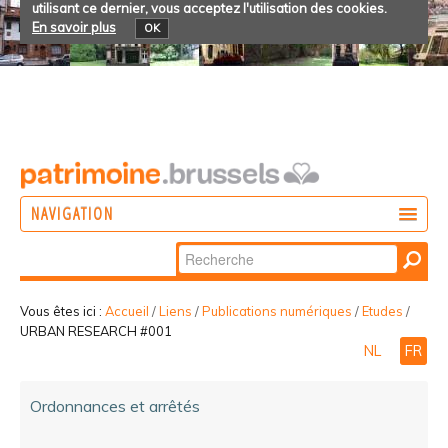
utilisant ce dernier, vous acceptez l'utilisation des cookies.
En savoir plus
OK
NAVIGATION
Chercher par
AGIR
Recherche
DÉCOUVRIR
avancée…
Vous êtes ici :
Accueil
/
Liens
/
Publications numériques
/
Etudes
/
URBAN RESEARCH #001
PARTICIPER
NL
FR
Ordonnances et arrêtés