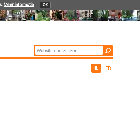
s.
Meer informatie
OK
Zoek
Geavanceerd
zoeken...
NL
FR