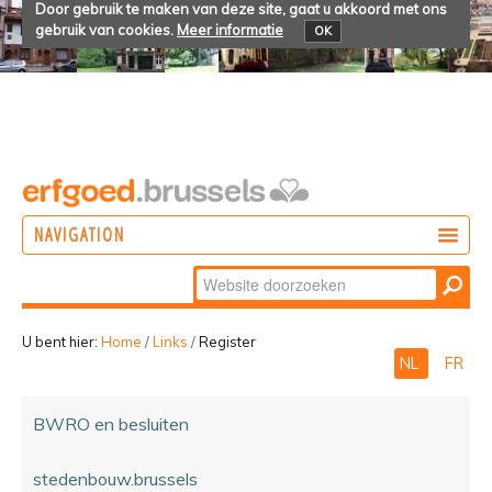
Door gebruik te maken van deze site, gaat u akkoord met ons
gebruik van cookies.
Meer informatie
OK
NAVIGATION
Zoek
DOEN
Geavanceerd
ONTDEKKEN
zoeken...
U bent hier:
Home
/
Links
/
Register
NL
FR
BELEVEN
BWRO en besluiten
stedenbouw.brussels