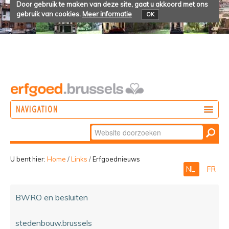
Door gebruik te maken van deze site, gaat u akkoord met ons
gebruik van cookies.
Meer informatie
OK
NAVIGATION
Zoek
DOEN
Geavanceerd
ONTDEKKEN
zoeken...
U bent hier:
Home
/
Links
/
Erfgoednieuws
NL
FR
BELEVEN
BWRO en besluiten
stedenbouw.brussels