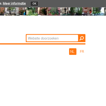
s.
Meer informatie
OK
Zoek
Geavanceerd
zoeken...
NL
FR