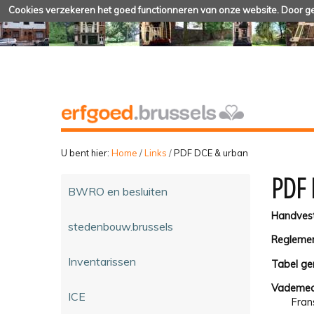
Cookies verzekeren het goed functionneren van onze website. Door geb
U bent hier:
Home
/
Links
/
PDF DCE & urban
PDF 
BWRO en besluiten
Handvest
stedenbouw.brussels
Reglemen
Inventarissen
Tabel ge
Vademec
ICE
Fran