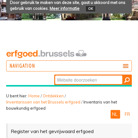
Door gebruik te maken van deze site, gaat u akkoord met ons
gebruik van cookies.
Meer informatie
OK
NAVIGATION
Zoek
DOEN
Geavanceerd
ONTDEKKEN
zoeken...
U bent hier:
Home
/
Ontdekken
/
Inventarissen van het Brussels erfgoed
/
Inventaris van het
BELEVEN
bouwkundig erfgoed
NL
FR
Register van het gevrijwaard erfgoed