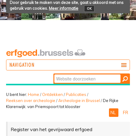
Door gebruik te maken van deze site, gaat u akkoord met ons
gebruik van cookies.
Meer informatie
OK
NAVIGATION
Zoek
DOEN
Geavanceerd
ONTDEKKEN
zoeken...
U bent hier:
Home
/
Ontdekken
/
Publicaties
/
Reeksen over archeologie
/
Archeologie in Brussel
/
De Rijke
BELEVEN
Klarenwijk: van Priemspoort tot klooster
NL
FR
Register van het gevrijwaard erfgoed