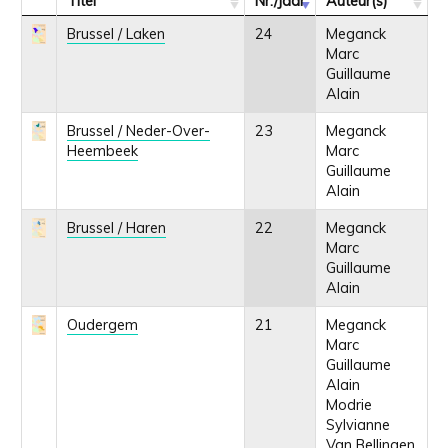
Titel
Nr./Jaar
Auteur(s)
Brussel / Laken
24
Meganck
Marc
Guillaume
Alain
Brussel / Neder-Over-
23
Meganck
Heembeek
Marc
Guillaume
Alain
Brussel / Haren
22
Meganck
Marc
Guillaume
Alain
Oudergem
21
Meganck
Marc
Guillaume
Alain
Modrie
Sylvianne
Van Bellingen