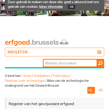
Door gebruik te maken van deze site, gaat u akkoord met ons
gebruik van cookies.
Meer informatie
OK
NAVIGATION
Zoek
DOEN
Geavanceerd
ONTDEKKEN
zoeken...
U bent hier:
Home
/
Ontdekken
/
Publicaties
/
Reeksen over archeologie
/
Atlas van de archeologische
BELEVEN
ondergrond van het Gewest Brussel
NL
FR
Register van het gevrijwaard erfgoed