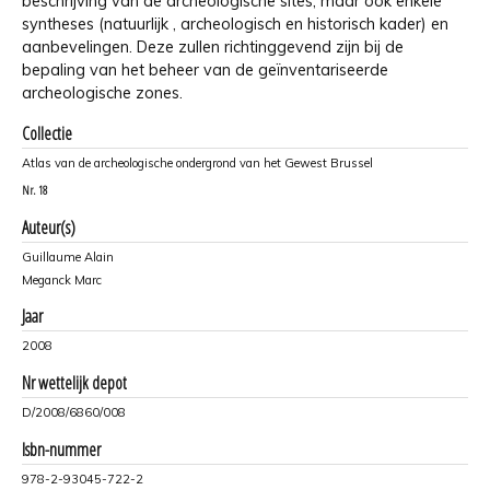
beschrijving van de archeologische sites, maar ook enkele
syntheses (natuurlijk , archeologisch en historisch kader) en
aanbevelingen. Deze zullen richtinggevend zijn bij de
bepaling van het beheer van de geïnventariseerde
archeologische zones.
Collectie
Atlas van de archeologische ondergrond van het Gewest Brussel
Nr.
18
Auteur(s)
Guillaume Alain
Meganck Marc
Jaar
2008
Nr wettelijk depot
D/2008/6860/008
Isbn-nummer
978-2-93045-722-2