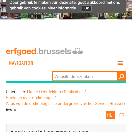
Door gebruik te maken van deze site, gaat u akkoord met ons
gebruik van cookies.
Meer informatie
OK
NAVIGATION
Zoek
DOEN
Geavanceerd
ONTDEKKEN
zoeken...
U bent hier:
Home
/
Ontdekken
/
Publicaties
/
Reeksen over archeologie
/
BELEVEN
Atlas van de archeologische ondergrond van het Gewest Brussel
/
Evere
NL
FR
Register van het gevrijwaard erfgoed