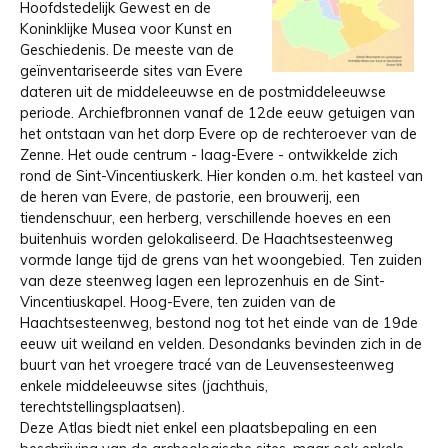
Hoofdstedelijk Gewest en de
Koninklijke Musea voor Kunst en
Geschiedenis. De meeste van de
geïnventariseerde sites van Evere
dateren uit de middeleeuwse en de postmiddeleeuwse
periode. Archiefbronnen vanaf de 12de eeuw getuigen van
het ontstaan van het dorp Evere op de rechteroever van de
Zenne. Het oude centrum - laag-Evere - ontwikkelde zich
rond de Sint-Vincentiuskerk. Hier konden o.m. het kasteel van
de heren van Evere, de pastorie, een brouwerij, een
tiendenschuur, een herberg, verschillende hoeves en een
buitenhuis worden gelokaliseerd. De Haachtsesteenweg
vormde lange tijd de grens van het woongebied. Ten zuiden
van deze steenweg lagen een leprozenhuis en de Sint­
Vincentiuskapel. Hoog-Evere, ten zuiden van de
Haachtsesteenweg, bestond nog tot het einde van de 19de
eeuw uit weiland en velden. Desondanks bevinden zich in de
buurt van het vroegere tracé van de Leuvensesteenweg
enkele middeleeuwse sites (jachthuis,
terechtstellingsplaatsen).
Deze Atlas biedt niet enkel een plaatsbepaling en een