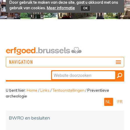
Door gebruik te maken van deze site, gaat u akkoord met ons
gebruik van cookies.
Meer informatie
OK
NAVIGATION
Zoek
DOEN
Geavanceerd
ONTDEKKEN
zoeken...
U bent hier:
Home
/
Links
/
Tentoonstellingen
/
Preventieve
archeologie
BELEVEN
NL
FR
BWRO en besluiten