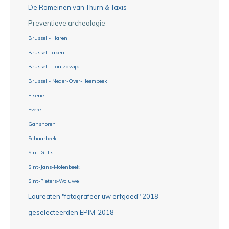
De Romeinen van Thurn & Taxis
Preventieve archeologie
Brussel - Haren
Brussel-Laken
Brussel - Louizawijk
Brussel - Neder-Over-Heembeek
Elsene
Evere
Ganshoren
Schaarbeek
Sint-Gillis
Sint-Jans-Molenbeek
Sint-Pieters-Woluwe
Laureaten "fotografeer uw erfgoed" 2018
geselecteerden EPIM-2018