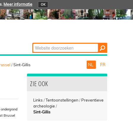
s.
Meer informatie
OK
Zoek
Geavanceerd
zoeken...
NL
FR
russel
/
Sint-Gillis
ZIE OOK
Links
/
Tentoonstellingen
/
Preventieve
archeologie
/
e ondergrond
Sint-Gillis
st Brussel