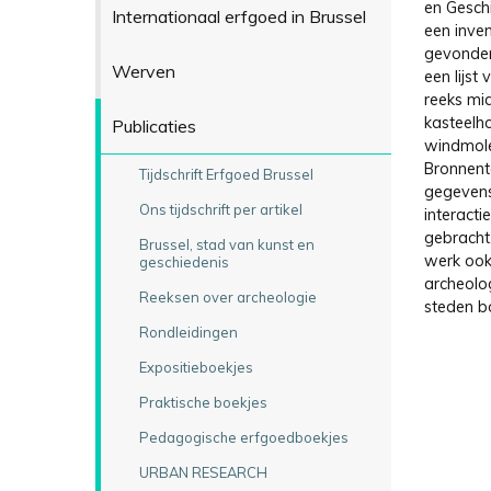
en Geschi
Internationaal erfgoed in Brussel
een inven
gevonden
Werven
een lijs
reeks mi
kasteelh
Publicaties
windmole
Bronnente
Tijdschrift Erfgoed Brussel
gegevens 
Ons tijdschrift per artikel
interacti
gebracht
Brussel, stad van kunst en
werk ook
geschiedenis
archeolog
Reeksen over archeologie
steden­ 
Rondleidingen
Expositieboekjes
Praktische boekjes
Pedagogische erfgoedboekjes
URBAN RESEARCH