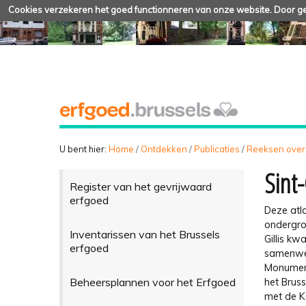
Cookies verzekeren het goed functionneren van onze website. Door geb
U bent hier:
Home
/
Ontdekken
/
Publicaties
/
Reeksen over
Sint-
Register van het gevrijwaard
erfgoed
Deze atl
ondergro
Inventarissen van het Brussels
Gillis k
erfgoed
samenwer
Monumen
Beheersplannen voor het Erfgoed
het Brus
met de K