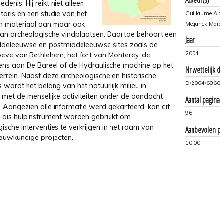
edenis. Hij reikt niet alleen
taris en een studie van het
Guillaume Al
 materiaal aan maar ook
Meganck Mar
t van archeologische vindplaatsen. Daartoe behoort een
Jaar
ddeleeuwse en postmiddeleeuwse sites zoals de
2004
oeve van Bethlehem, het fort van Monterey, de
ns aan De Bareel of de Hydraulische machine op het
Nr wettelijk 
rrein. Naast deze archeologische en historische
D/2004/6860
wordt het belang van het natuurlijk milieu in
e met de menselijke activiteiten onder de aandacht
Aantal pagina
. Aangezien alle informatie werd gekarteerd, kan dit
96
 ais hulpinstrument worden gebruikt om
ische interventies te verkrijgen in het raam van
Aanbevolen pr
bouwkundige projecten.
10,00