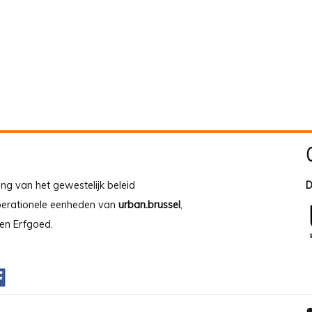
ing van het gewestelijk beleid
D
operationele eenheden van
urban.brussel
,
en Erfgoed.