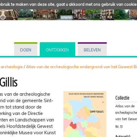
ruik te maken van deze site, gaat u akkoord met ons gebruik van cookie
DOEN
ONTDEKKEN
BELEVEN
 archeologie
/
Atlas van de archeologische ondergrond van het Gewest B
Gillis
as van de archeologische
Collectie
nd van de gemeente Sint-
Atlas van de
wam tot stand door de
archeologisch
king van de Directie
van het Gewe
ten en Landschappen van
sels Hoofdstedelijk Gewest
Nr.
13
oninklijke Musea voor Kunst
Auteur(s)