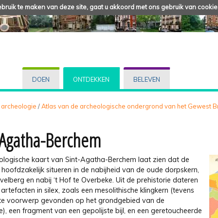
ruik te maken van deze site, gaat u akkoord met ons gebruik van cookie
DOEN
ONTDEKKEN
BELEVEN
 archeologie
/
Atlas van de archeologische ondergrond van het Gewest B
-Agatha-Berchem
ologische kaart van Sint-Agatha-Berchem laat zien dat de
h hoofdzakelijk situeren in de nabijheid van de oude dorpskern,
elberg en nabij ‘t Hof te Overbeke. Uit de prehistorie dateren
 artefacten in silex, zoals een mesolithische klingkern (tevens
te voorwerp gevonden op het grondgebied van de
), een fragment van een gepolijste bijl, en een geretoucheerde