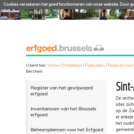
Cookies verzekeren het goed functionneren van onze website. Door geb
U bent hier:
Home
/
Ontdekken
/
Publicaties
/
Reeksen over
Berchem
Sint
Register van het gevrijwaard
erfgoed
De arche
sites zic
Inventarissen van het Brussels
op de Zav
erfgoed
er enkele
het ouds
Beheersplannen voor het Erfgoed
gemeente