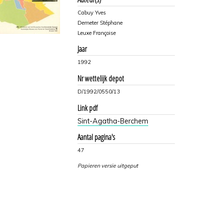
Cabuy Yves
Demeter Stéphane
Leuxe Françoise
Jaar
1992
Nr wettelijk depot
D/1992/0550/13
Link pdf
Sint-Agatha-Berchem
Aantal pagina's
47
Papieren versie uitgeput