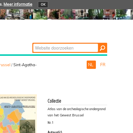
s.
Meer informatie
OK
Zoek
Geavanceerd
zoeken...
NL
FR
russel
/
Sint-Agatha-
Collectie
Atlas van de archeologische ondergrond
van het Gewest Brussel
Nr.
1
Auteur(s)