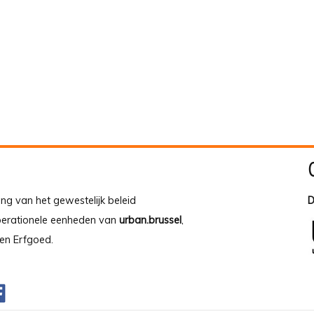
ing van het gewestelijk beleid
D
operationele eenheden van
urban.brussel
,
en Erfgoed.